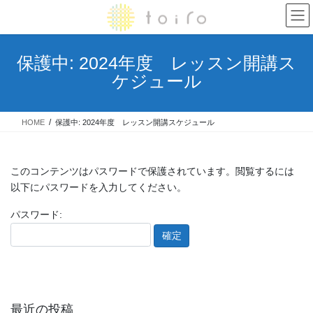
コ
ナ
ン
ビ
テ
ゲ
ン
ー
保護中: 2024年度 レッスン開講ス
ツ
シ
ケジュール
へ
ョ
ス
ン
キ
に
HOME
保護中: 2024年度 レッスン開講スケジュール
ッ
移
プ
動
このコンテンツはパスワードで保護されています。閲覧するには
以下にパスワードを入力してください。
パスワード:
最近の投稿